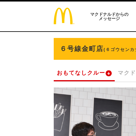
マクドナルドからの
メッセージ
６号線金町店
(６ゴウセンカ
おもてなしクルー
マクド