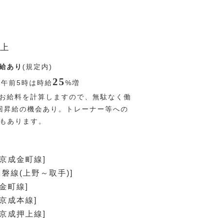
上
給あり
(規定内)
25
〜午前5時は時給
%
増
お給料を計算しますので、無駄なく働
回昇給の機会あり。トレーナー等への
Pもあります。
[京成金町線]
常磐線(上野～取手)]
金町線]
[京成本線]
[京成押上線]