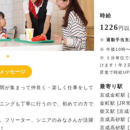
時給
1226
円
以
※
通勤手当支
※
午後10時
※
１分単位で
けます！年２
メッセージ
昇進で時給U
最寄り駅
間が集まって仲良く・楽しく仕事をして
京成金町駅 
金町駅 [JR
ニングも丁寧に行うので、初めての方で
柴又駅 [京成
京成高砂駅 
、フリーター、シニアのみなさんが活躍
京成高砂駅 
！