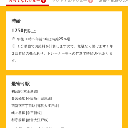
おもてなしクルー
マクドナルドクルー
清掃・配膳クル
時給
1250
以上
円
※
25
午後10時〜午前5時は時給
%
増
※
１分単位でお給料を計算しますので、無駄なく働けます！年
２回昇給の機会あり。トレーナー等への昇進で時給UPもありま
す。
最寄り駅
初台駅 [京王新線]
参宮橋駅 [小田急小田原線]
西新宿五丁目駅 [都営大江戸線]
幡ヶ谷駅 [京王新線]
都庁前駅 [都営大江戸線]