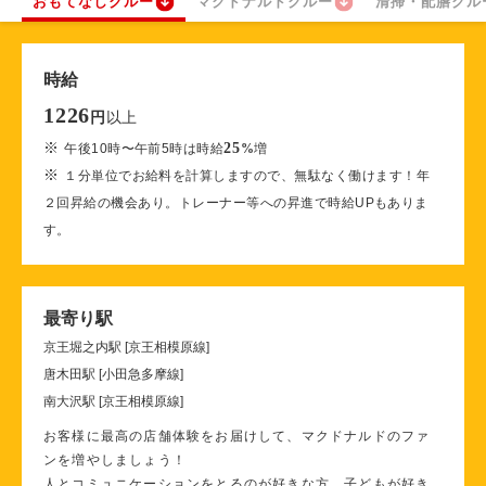
おもてなしクルー
マクドナルドクルー
清掃・配膳クル
時給
1226
以上
円
※
25
午後10時〜午前5時は時給
%
増
※
１分単位でお給料を計算しますので、無駄なく働けます！年
２回昇給の機会あり。トレーナー等への昇進で時給UPもありま
す。
最寄り駅
京王堀之内駅 [京王相模原線]
唐木田駅 [小田急多摩線]
南大沢駅 [京王相模原線]
お客様に最高の店舗体験をお届けして、マクドナルドのファ
ンを増やしましょう！
人とコミュニケーションをとるのが好きな方、子どもが好き