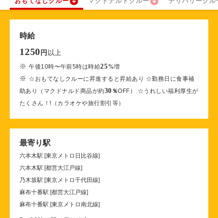
おもてなしクルー
マクドナルドクルー
デリバリークル
時給
1250
以上
円
※
25
午後10時〜午前5時は時給
%
増
※
☆おもてなしクルーに昇進すると昇給あり ☆勤務日に食事補
30
助あり（マクドナルド商品が約
％
OFF） ☆うれしい福利厚生が
たくさん！!（カラオケや旅行割引等）
最寄り駅
六本木駅 [東京メトロ日比谷線]
六本木駅 [都営大江戸線]
乃木坂駅 [東京メトロ千代田線]
麻布十番駅 [都営大江戸線]
麻布十番駅 [東京メトロ南北線]