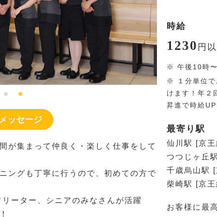
時給
1230
円
以
※
午後10時
※
１分単位で
けます！年２
昇進で時給U
メッセージ
最寄り駅
仙川駅 [京王
間が集まって仲良く・楽しく仕事をして
つつじヶ丘駅
千歳烏山駅 [
ニングも丁寧に行うので、初めての方で
柴崎駅 [京王
フリーター、シニアのみなさんが活躍
お客様に最
！