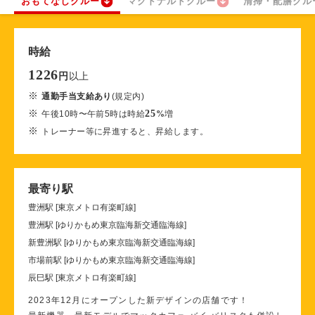
おもてなしクルー
マクドナルドクルー
清掃・配膳クル
時給
1226
以上
円
※
通勤手当支給あり
(規定内)
※
25
午後10時〜午前5時は時給
%
増
※
トレーナー等に昇進すると、昇給します。
最寄り駅
豊洲駅 [東京メトロ有楽町線]
豊洲駅 [ゆりかもめ東京臨海新交通臨海線]
新豊洲駅 [ゆりかもめ東京臨海新交通臨海線]
市場前駅 [ゆりかもめ東京臨海新交通臨海線]
辰巳駅 [東京メトロ有楽町線]
2023年12月にオープンした新デザインの店舗です！