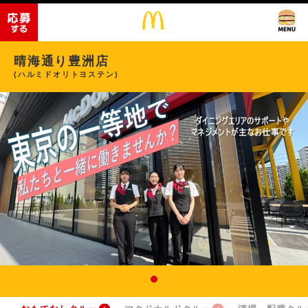
晴海通り豊洲店
(ハルミドオリトヨステン)