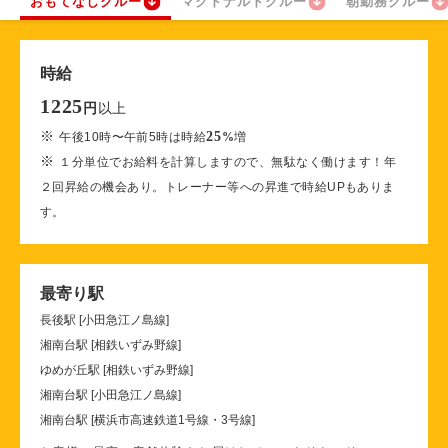
おもてなしクルー
マクドナルドクルー
朝勤務クルー
時給
1225
以上
円
※
25
午後10時〜午前5時は時給
%
増
※
１分単位でお給料を計算しますので、無駄なく働けます！年
２回昇給の機会あり。トレーナー等への昇進で時給UPもありま
す。
最寄り駅
長後駅 [小田急江ノ島線]
湘南台駅 [相鉄いずみ野線]
ゆめが丘駅 [相鉄いずみ野線]
湘南台駅 [小田急江ノ島線]
湘南台駅 [横浜市高速鉄道1号線・3号線]