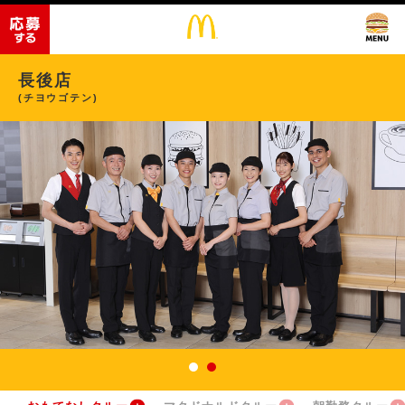
長後店
(チヨウゴテン)