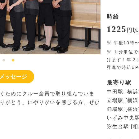
時給
1225
円
以
※
午後10時
※
１分単位で
けます！年２
昇進で時給U
メッセージ
最寄り駅
中田駅 [横
くためにクルー全員で取り組んでいま
立場駅 [横
りがとう」にやりがいを感じる方、ぜひ
踊場駅 [横
いずみ中央駅
弥生台駅 [