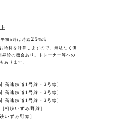
上
25
〜午前5時は時給
%
増
お給料を計算しますので、無駄なく働
回昇給の機会あり。トレーナー等への
Pもあります。
浜市高速鉄道1号線・3号線]
浜市高速鉄道1号線・3号線]
浜市高速鉄道1号線・3号線]
 [相鉄いずみ野線]
相鉄いずみ野線]