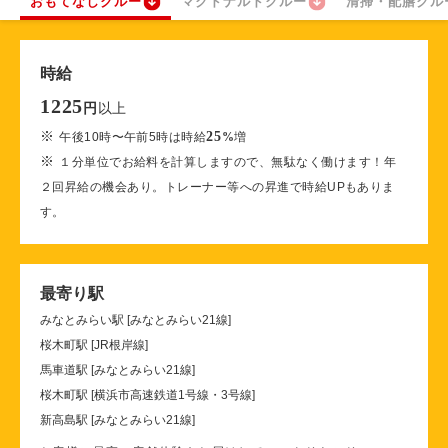
おもてなしクルー
マクドナルドクルー
清掃・配膳クル
時給
1225
以上
円
※
25
午後10時〜午前5時は時給
%
増
※
１分単位でお給料を計算しますので、無駄なく働けます！年
２回昇給の機会あり。トレーナー等への昇進で時給UPもありま
す。
最寄り駅
みなとみらい駅 [みなとみらい21線]
桜木町駅 [JR根岸線]
馬車道駅 [みなとみらい21線]
桜木町駅 [横浜市高速鉄道1号線・3号線]
新高島駅 [みなとみらい21線]