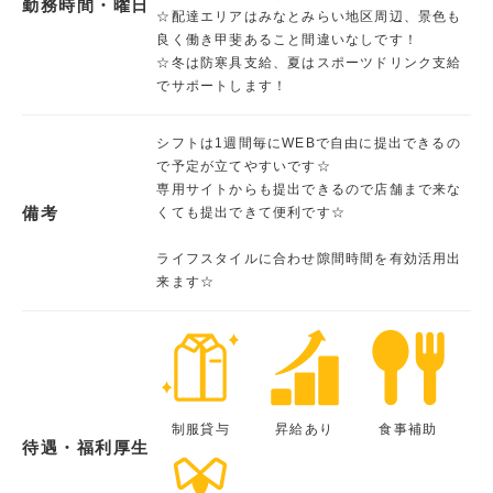
勤務時間・曜日
☆配達エリアはみなとみらい地区周辺、景色も
良く働き甲斐あること間違いなしです！
☆冬は防寒具支給、夏はスポーツドリンク支給
でサポートします！
シフトは1週間毎にWEBで自由に提出できるの
で予定が立てやすいです☆
専用サイトからも提出できるので店舗まで来な
備考
くても提出できて便利です☆
ライフスタイルに合わせ隙間時間を有効活用出
来ます☆
制服貸与
昇給あり
食事補助
待遇・福利厚生