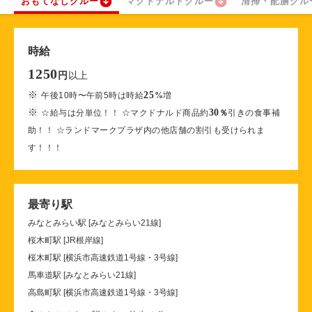
おもてなしクルー
マクドナルドクルー
清掃・配膳クル
時給
1250
以上
円
※
25
午後10時〜午前5時は時給
%
増
※
30
☆給与は分単位！！ ☆マクドナルド商品約
％
引きの食事補
助！！ ☆ランドマークプラザ内の他店舗の割引も受けられま
す！！！
最寄り駅
みなとみらい駅 [みなとみらい21線]
桜木町駅 [JR根岸線]
桜木町駅 [横浜市高速鉄道1号線・3号線]
馬車道駅 [みなとみらい21線]
高島町駅 [横浜市高速鉄道1号線・3号線]