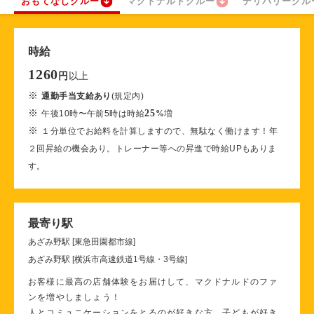
おもてなしクルー
マクドナルドクルー
デリバリークル
時給
1260
以上
円
※
通勤手当支給あり
(規定内)
※
25
午後10時〜午前5時は時給
%
増
※
１分単位でお給料を計算しますので、無駄なく働けます！年
２回昇給の機会あり。トレーナー等への昇進で時給UPもありま
す。
最寄り駅
あざみ野駅 [東急田園都市線]
あざみ野駅 [横浜市高速鉄道1号線・3号線]
お客様に最高の店舗体験をお届けして、マクドナルドのファ
ンを増やしましょう！
人とコミュニケーションをとるのが好きな方、子どもが好き