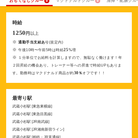
おもてなしクルー
マクドナルドクルー
清掃・配膳クル
時給
1250
以上
円
※
通勤手当支給あり
(規定内)
※
25
午後10時〜午前5時は時給
%
増
※
１分単位でお給料を計算しますので、無駄なく働けます！年
２回昇給の機会あり。トレーナー等への昇進で時給UPもありま
30
す。勤務時はマクドナルド商品が約
％
オフです！！
最寄り駅
武蔵小杉駅 [東急東横線]
武蔵小杉駅 [東急目黒線]
武蔵小杉駅 [JR南武線]
武蔵小杉駅 [JR湘南新宿ライン]
武蔵小杉駅 [相鉄・JR直通線]