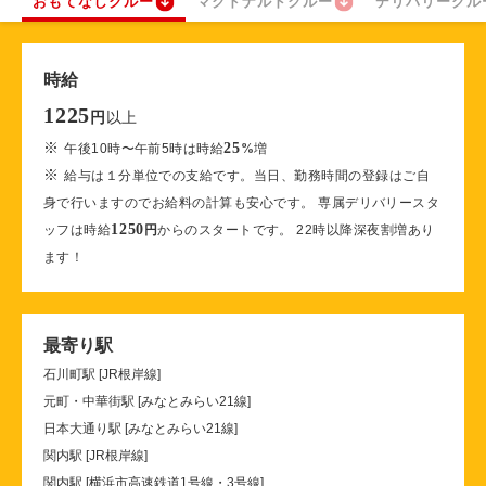
おもてなしクルー
マクドナルドクルー
デリバリークル
時給
1225
以上
円
※
25
午後10時〜午前5時は時給
%
増
※
給与は１分単位での支給です。当日、勤務時間の登録はご自
身で行いますのでお給料の計算も安心です。 専属デリバリースタ
1250
ッフは時給
円
からのスタートです。 22時以降深夜割増あり
ます！
最寄り駅
石川町駅 [JR根岸線]
元町・中華街駅 [みなとみらい21線]
日本大通り駅 [みなとみらい21線]
関内駅 [JR根岸線]
関内駅 [横浜市高速鉄道1号線・3号線]