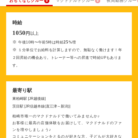
おもてなしクルー
マクドナルドクルー
夜間勤務クルー
時給
1050
以上
円
※
25
午後10時〜午前5時は時給
%
増
※
１分単位でお給料を計算しますので、無駄なく働けます！年
２回昇給の機会あり。トレーナー等への昇進で時給UPもありま
す。
最寄り駅
東柏崎駅 [JR越後線]
茨目駅 [JR信越本線(直江津～新潟)]
柏崎市唯一のマクドナルドで働いてみませんか♪
お客様に最高の店舗体験をお届けして、マクドナルドのファ
ンを増やしましょう♪
コミュニケーションをとるのが好きな方、子どもが大好きな