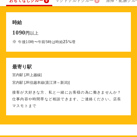
おもてなしクルー
マクドナルドクルー
清掃・配膳クル
時給
1090
以上
円
※
25
午後10時〜午前5時は時給
%
増
最寄り駅
宮内駅 [JR上越線]
宮内駅 [JR信越本線(直江津～新潟)]
接客が大好きな方、私と一緒にお客様の為に働きませんか？
仕事内容や時間帯など相談できます。ご連絡ください。店長
マスモトまで