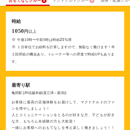
おもてなしクルー
マクドナルドクルー
清掃・配膳クル
時給
1050
以上
円
※
25
午後10時〜午前5時は時給
%
増
※
１分単位でお給料を計算しますので、無駄なく働けます！年
２回昇給の機会あり。トレーナー等への昇進で時給UPもありま
す。
最寄り駅
亀田駅 [JR信越本線(直江津～新潟)]
お客様に最高の店舗体験をお届けして、マクドナルドのファ
ンを増やしましょう！
人とコミュニケーションをとるのが好きな方、子どもが好き
な方、もちろん未経験の方も大歓迎！
一緒にお客様へのおもてなしを考え楽しく働きましょう！！