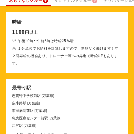
おもてなしクルー
マクドナルドクルー
デリバリークル
時給
1100
以上
円
※
25
午後10時〜午前5時は時給
%
増
※
１分単位でお給料を計算しますので、無駄なく働けます！年
２回昇給の機会あり。トレーナー等への昇進で時給UPもありま
す。
最寄り駅
志貴野中学校前駅 [万葉線]
広小路駅 [万葉線]
市民病院前駅 [万葉線]
急患医療センター前駅 [万葉線]
江尻駅 [万葉線]