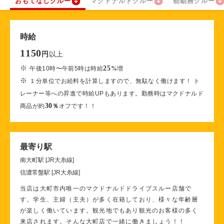
おもてなしクルー
マクドナルドクルー
朝勤務クルー
時給
1150
以上
円
※
25
午後10時〜午前5時は時給
%
増
※
１分単位でお給料を計算しますので、無駄なく働けます！ ト
レーナー等への昇進で時給UPもあります。勤務時はマクドナルド
30
商品が約
％
オフです！！
最寄り駅
南大町駅 [JR大糸線]
信濃常盤駅 [JR大糸線]
当店は大町市内唯一のマクドナルドドライブスルー店舗で
す。学生、主婦（主夫）が多く在籍しており、様々な年齢層
が楽しく働いています。観光地でもあり観光のお客様の多く
来店されます。そんな大町店で一緒に働きましょう！！