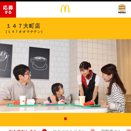
１４７大町店
(１４７オオマチテン)