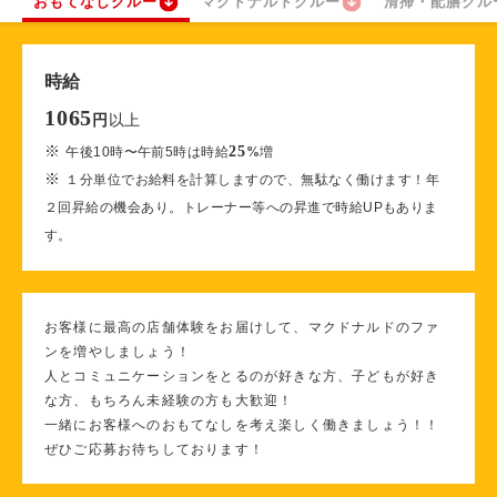
おもてなしクルー
マクドナルドクルー
清掃・配膳クル
時給
1065
以上
円
※
25
午後10時〜午前5時は時給
%
増
※
１分単位でお給料を計算しますので、無駄なく働けます！年
２回昇給の機会あり。トレーナー等への昇進で時給UPもありま
す。
お客様に最高の店舗体験をお届けして、マクドナルドのファ
ンを増やしましょう！
人とコミュニケーションをとるのが好きな方、子どもが好き
な方、もちろん未経験の方も大歓迎！
一緒にお客様へのおもてなしを考え楽しく働きましょう！！
ぜひご応募お待ちしております！