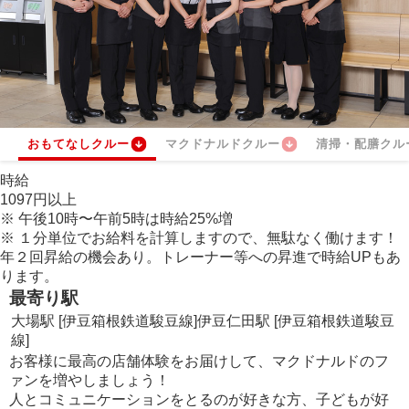
おもてなしクルー
マクドナルドクルー
清掃・配膳クル
時給
1097
円
以上
※
午後10時〜午前5時は時給
25
%
増
※
１分単位でお給料を計算しますので、無駄なく働けます！
年２回昇給の機会あり。トレーナー等への昇進で時給UPもあ
ります。
最寄り駅
大場駅 [伊豆箱根鉄道駿豆線]
伊豆仁田駅 [伊豆箱根鉄道駿豆
線]
お客様に最高の店舗体験をお届けして、マクドナルドのフ
ァンを増やしましょう！
人とコミュニケーションをとるのが好きな方、子どもが好