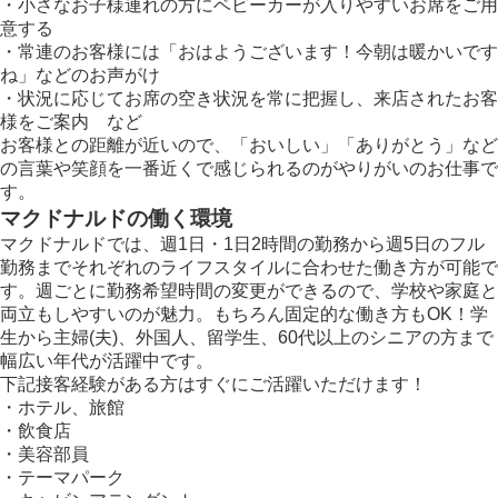
・小さなお子様連れの方にベビーカーが入りやすいお席をご用
意する
・常連のお客様には「おはようございます！今朝は暖かいです
ね」などのお声がけ
・状況に応じてお席の空き状況を常に把握し、来店されたお客
様をご案内 など
お客様との距離が近いので、「おいしい」「ありがとう」など
の言葉や笑顔を一番近くで感じられるのがやりがいのお仕事で
す。
マクドナルドの働く環境
マクドナルドでは、週1日・1日2時間の勤務から週5日のフル
勤務までそれぞれのライフスタイルに合わせた働き方が可能で
す。週ごとに勤務希望時間の変更ができるので、学校や家庭と
両立もしやすいのが魅力。もちろん固定的な働き方もOK！学
生から主婦(夫)、外国人、留学生、60代以上のシニアの方まで
幅広い年代が活躍中です。
下記接客経験がある方はすぐにご活躍いただけます！
・ホテル、旅館
・飲食店
・美容部員
・テーマパーク