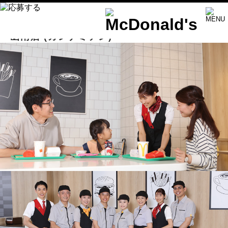
函南店
(カンナミテン)