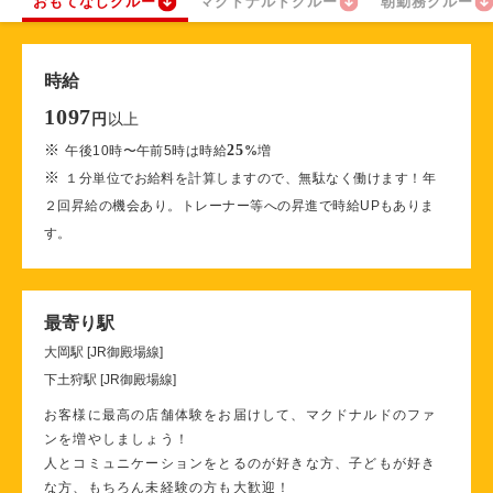
おもてなしクルー
マクドナルドクルー
朝勤務クルー
時給
1097
以上
円
※
25
午後10時〜午前5時は時給
%
増
※
１分単位でお給料を計算しますので、無駄なく働けます！年
２回昇給の機会あり。トレーナー等への昇進で時給UPもありま
す。
最寄り駅
大岡駅 [JR御殿場線]
下土狩駅 [JR御殿場線]
お客様に最高の店舗体験をお届けして、マクドナルドのファ
ンを増やしましょう！
人とコミュニケーションをとるのが好きな方、子どもが好き
な方、もちろん未経験の方も大歓迎！