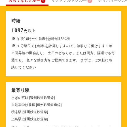
おもてなしクルー
マクドナルドクルー
デリバリークル
時給
1097
以上
円
※
25
午後10時〜午前5時は時給
%
増
※
１分単位でお給料を計算しますので、無駄なく働けます！年
２回昇給の機会あり。 土日のどちらか、または両方、隔週でも毎
週でも、 色々な働き方をご提案できます。 まずは、ご気軽に相
談してください
最寄り駅
さぎの宮駅 [遠州鉄道鉄道線]
自動車学校前駅 [遠州鉄道鉄道線]
積志駅 [遠州鉄道鉄道線]
上島駅 [遠州鉄道鉄道線]