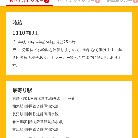
おもてなしクルー
マクドナルドクルー
朝勤務クルー
時給
1110
以上
円
※
25
午後10時〜午前5時は時給
%
増
※
１分単位でお給料を計算しますので、無駄なく働けます！年
２回昇給の機会あり。トレーナー等への昇進で時給UPもありま
す。
最寄り駅
東静岡駅 [JR東海道本線(熱海～浜松)]
柚木駅 [静岡鉄道静岡清水線]
長沼駅 [静岡鉄道静岡清水線]
春日町駅 [静岡鉄道静岡清水線]
古庄駅 [静岡鉄道静岡清水線]