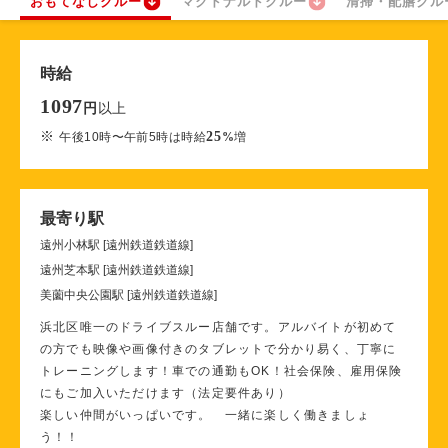
おもてなしクルー
マクドナルドクルー
清掃・配膳クル
時給
1097
以上
円
※
25
午後10時〜午前5時は時給
%
増
最寄り駅
遠州小林駅 [遠州鉄道鉄道線]
遠州芝本駅 [遠州鉄道鉄道線]
美薗中央公園駅 [遠州鉄道鉄道線]
浜北区唯一のドライブスルー店舗です。アルバイトが初めて
の方でも映像や画像付きのタブレットで分かり易く、丁寧に
トレーニングします！車での通勤もOK！社会保険、雇用保険
にもご加入いただけます（法定要件あり）
楽しい仲間がいっぱいです。 一緒に楽しく働きましょ
う！！