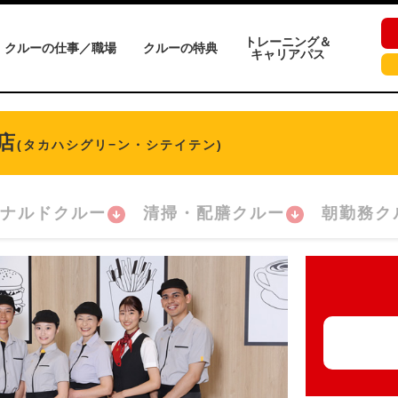
トレーニング＆
クルーの仕事／職場
クルーの特典
キャリアパス
店
(タカハシグリ−ン・シテイテン)
ナルドクルー
清掃・配膳クルー
朝勤務ク