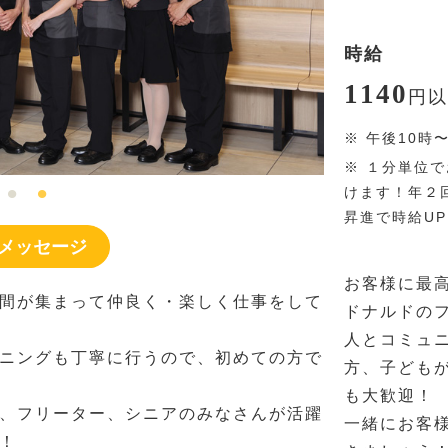
時給
1140
円
以
※
午後10時
※
１分単位で
けます！年２
昇進で時給U
メッセージ
お客様に最
間が集まって仲良く・楽しく仕事をして
ドナルドの
人とコミュ
ニングも丁寧に行うので、初めての方で
方、子ども
も大歓迎！
、フリーター、シニアのみなさんが活躍
一緒にお客
！