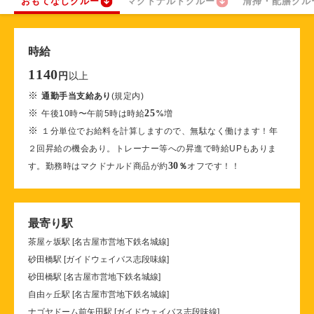
おもてなしクルー
マクドナルドクルー
清掃・配膳クル
時給
1140
以上
円
※
通勤手当支給あり
(規定内)
※
25
午後10時〜午前5時は時給
%
増
※
１分単位でお給料を計算しますので、無駄なく働けます！年
２回昇給の機会あり。トレーナー等への昇進で時給UPもありま
30
す。勤務時はマクドナルド商品が約
％
オフです！！
最寄り駅
茶屋ヶ坂駅 [名古屋市営地下鉄名城線]
砂田橋駅 [ガイドウェイバス志段味線]
砂田橋駅 [名古屋市営地下鉄名城線]
自由ヶ丘駅 [名古屋市営地下鉄名城線]
ナゴヤドーム前矢田駅 [ガイドウェイバス志段味線]