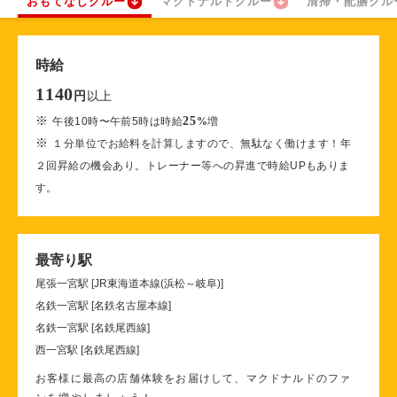
おもてなしクルー
マクドナルドクルー
清掃・配膳クル
時給
1140
以上
円
※
25
午後10時〜午前5時は時給
%
増
※
１分単位でお給料を計算しますので、無駄なく働けます！年
２回昇給の機会あり。トレーナー等への昇進で時給UPもありま
す。
最寄り駅
尾張一宮駅 [JR東海道本線(浜松～岐阜)]
名鉄一宮駅 [名鉄名古屋本線]
名鉄一宮駅 [名鉄尾西線]
西一宮駅 [名鉄尾西線]
お客様に最高の店舗体験をお届けして、マクドナルドのファ