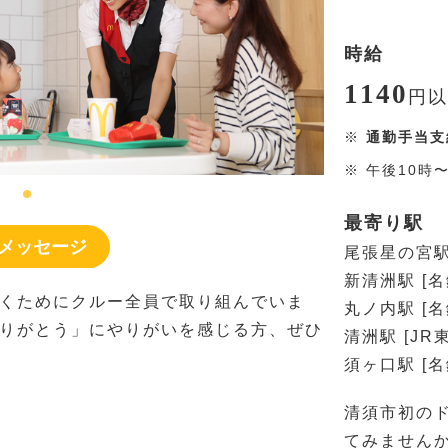
時給
1140
円
以
※
通勤手当支
※
午後10時
最寄り駅
メッセージ
尾張星の宮駅
新清洲駅 [
くためにクルー全員で取り組んでいま
丸ノ内駅 [
りがとう」にやりがいを感じる方、ぜひ
清洲駅 [JR
須ヶ口駅 [
清須市初の
てみません