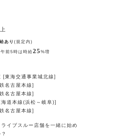
上
給あり
(規定内)
25
〜午前5時は時給
%
増
 [東海交通事業城北線]
名鉄名古屋本線]
名鉄名古屋本線]
東海道本線(浜松～岐阜)]
名鉄名古屋本線]
ドライブスルー店舗を一緒に始め
か？