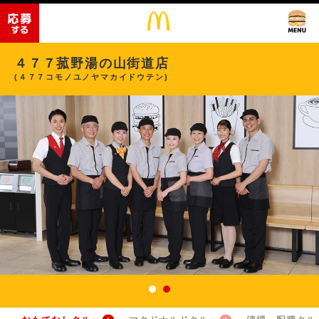
４７７菰野湯の山街道店
(４７７コモノユノヤマカイドウテン)