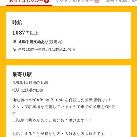
おもてなしクルー
マクドナルドクルー
清掃・配膳クル
時給
1087
以上
円
※
通勤手当支給あり
(規定内)
※
25
午後10時〜午前5時は時給
%
増
最寄り駅
菰野駅 [近鉄湯の山線]
桜駅 [近鉄湯の山線]
地域初のMcCafe by Baristaを併設した最新店舗です!
スタッフ駐車場を完備していますので車での通勤もOKで
す！！
二階席は眺めが良く、気分良く働けます！！
お話しすることが得意な方・大好きな方大歓迎です！！