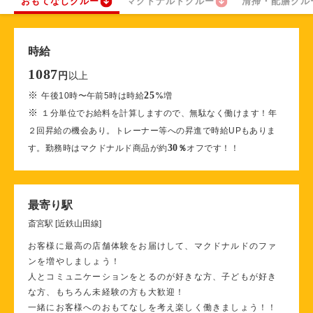
おもてなしクルー
マクドナルドクルー
清掃・配膳クル
時給
1087
以上
円
※
25
午後10時〜午前5時は時給
%
増
※
１分単位でお給料を計算しますので、無駄なく働けます！年
２回昇給の機会あり。トレーナー等への昇進で時給UPもありま
30
す。勤務時はマクドナルド商品が約
％
オフです！！
最寄り駅
斎宮駅 [近鉄山田線]
お客様に最高の店舗体験をお届けして、マクドナルドのファ
ンを増やしましょう！
人とコミュニケーションをとるのが好きな方、子どもが好き
な方、もちろん未経験の方も大歓迎！
一緒にお客様へのおもてなしを考え楽しく働きましょう！！