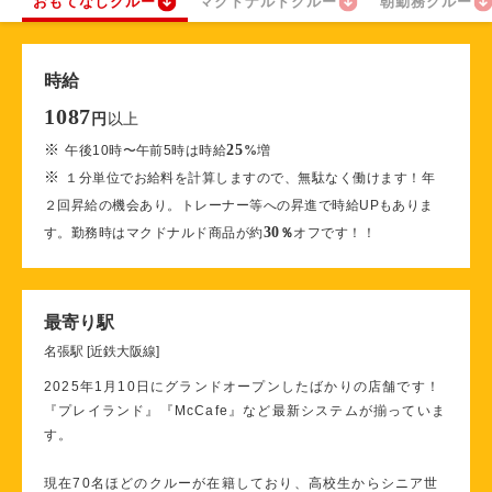
おもてなしクルー
マクドナルドクルー
朝勤務クルー
時給
1087
以上
円
※
25
午後10時〜午前5時は時給
%
増
※
１分単位でお給料を計算しますので、無駄なく働けます！年
２回昇給の機会あり。トレーナー等への昇進で時給UPもありま
30
す。勤務時はマクドナルド商品が約
％
オフです！！
最寄り駅
名張駅 [近鉄大阪線]
2025年1月10日にグランドオープンしたばかりの店舗です！
『プレイランド』『McCafe』など最新システムが揃っていま
す。
現在70名ほどのクルーが在籍しており、高校生からシニア世