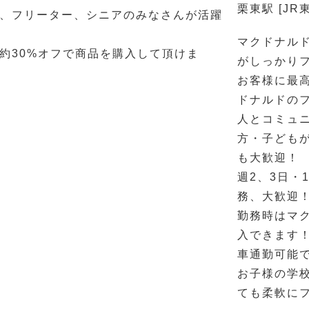
栗東駅 [JR
、フリーター、シニアのみなさんが活躍
マクドナル
約30%オフで商品を購入して頂けま
がしっかりフ
お客様に最
ドナルドのフ
人とコミュ
方・子ども
も大歓迎！
週2、3日・
務、大歓迎！
勤務時はマク
入できます！
車通勤可能
お子様の学
ても柔軟に