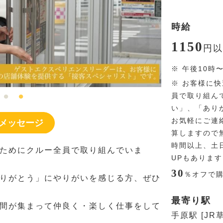
時給
1150
円
以
※
午後10時
※
お客様に快
員で取り組ん
い」、「あり
お気軽にご連
メッセージ
算しますので無
時間以上、土
ためにクルー全員で取り組んでいま
UPもありま
30
％
オフで
りがとう」にやりがいを感じる方、ぜひ
最寄り駅
間が集まって仲良く・楽しく仕事をして
手原駅 [JR