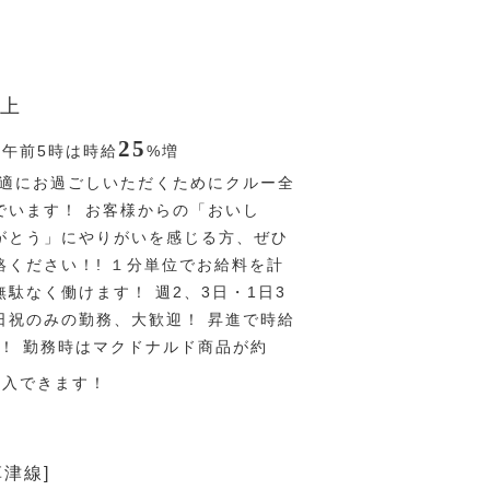
上
25
〜午前5時は時給
%
増
適にお過ごしいただくためにクルー全
でいます！ お客様からの「おいし
がとう」にやりがいを感じる方、ぜひ
絡ください！! １分単位でお給料を計
駄なく働けます！ 週2、3日・1日3
日祝のみの勤務、大歓迎！ 昇進で時給
す！ 勤務時はマクドナルド商品が約
購入できます！
草津線]