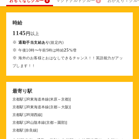
おもてなしクルー
マクドナルドクルー
おかえり！クル
時給
1145
以上
円
※
通勤手当支給あり
(規定内)
※
25
午後10時〜午前5時は時給
%
増
※
海外のお客様とおはなしできるチャンス！！英語能力がアッ
プします！！
最寄り駅
京都駅 [JR東海道本線(米原～京都)]
京都駅 [JR東海道本線(京都～大阪)]
京都駅 [JR湖西線]
京都駅 [JR山陰本線(京都～園部)]
京都駅 [奈良線]