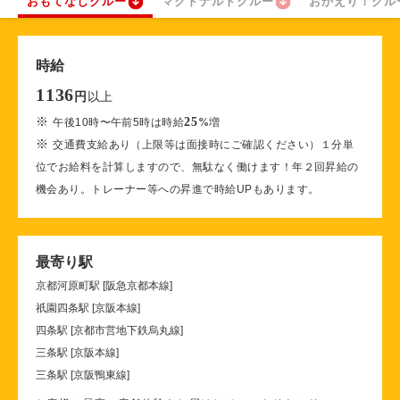
おもてなしクルー
マクドナルドクルー
おかえり！クル
時給
1136
以上
円
※
25
午後10時〜午前5時は時給
%
増
※
交通費支給あり（上限等は面接時にご確認ください）１分単
位でお給料を計算しますので、無駄なく働けます！年２回昇給の
機会あり。トレーナー等への昇進で時給UPもあります。
最寄り駅
京都河原町駅 [阪急京都本線]
祇園四条駅 [京阪本線]
四条駅 [京都市営地下鉄烏丸線]
三条駅 [京阪本線]
三条駅 [京阪鴨東線]