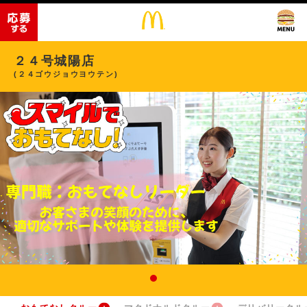
２４号城陽店
(２４ゴウジョウヨウテン)