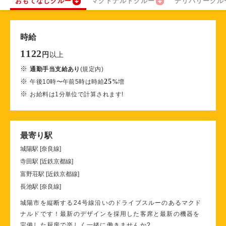
おもてなしクルー
マクドナルドクルー
デリバリークル
時給
1122
以上
円
※
通勤手当支給あり
(規定内)
※
25
午後10時〜午前5時は時給
%
増
※
お給料は1分単位で計算されます!
最寄り駅
城陽駅 [奈良線]
寺田駅 [近鉄京都線]
富野荘駅 [近鉄京都線]
長池駅 [奈良線]
城陽市を縦断する24号線沿いのドライブスルーのあるマクド
ナルドです！最新のデザインを採用した客席と最新の機器を
完備した厨房で楽しく一緒に働きませんか?