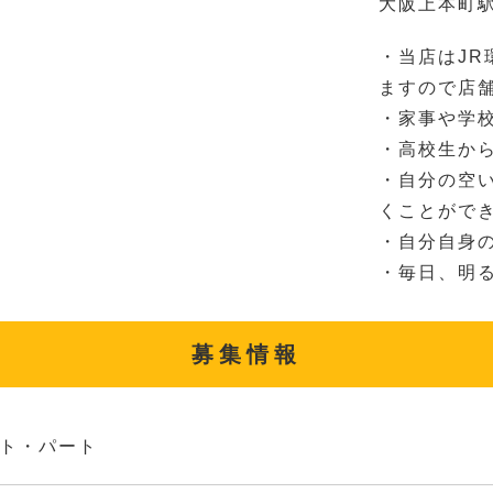
大阪上本町駅
・当店はJ
ますので店
・家事や学
・高校生か
・自分の空
くことがで
・自分自身
・毎日、明
募集情報
ト・パート