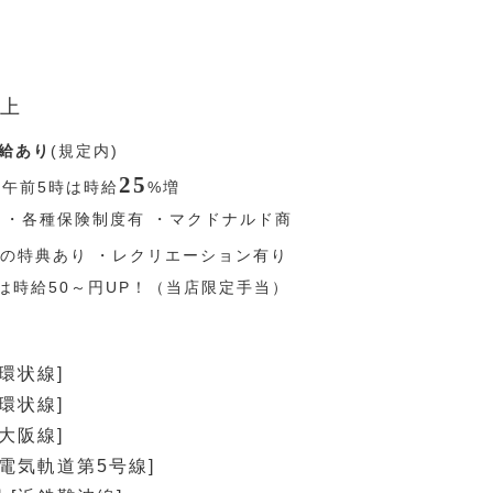
上
給あり
(規定内)
25
〜午前5時は時給
%
増
 ・各種保険制度有 ・マクドナルド商
の特典あり ・レクリエーション有り
は時給50～円UP！（当店限定手当）
環状線]
環状線]
大阪線]
速電気軌道第5号線]