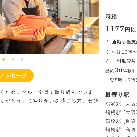
時給
1177
円
以
※
通勤手当支
※
午後10時
※
・制服貸与
30
品約
%
割引
メッセージ
・朝5時～9時
くためにクルー全員で取り組んでいま
最寄り駅
りがとう」にやりがいを感じる方、ぜひ
桃谷駅 [大阪
鶴橋駅 [大阪
鶴橋駅 [近鉄
鶴橋駅 [高