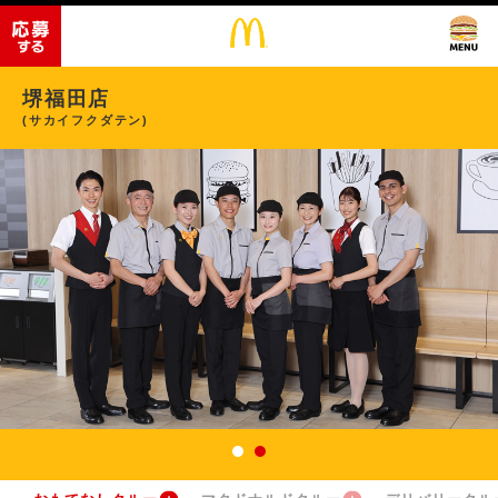
堺福田店
(サカイフクダテン)