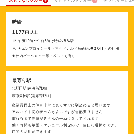
おもてなしクルー
マクドナルドクルー
デリバリークル
時給
1177
以上
円
※
25
午後10時〜午前5時は時給
%
増
※
30
★エンプロイミール（マクドナルド商品約
％
OFF）の利用
★社内バーベキュー等イベントも有り
最寄り駅
北野田駅 [南海高野線]
萩原天神駅 [南海高野線]
従業員同士の仲も非常に良くすぐに馴染めると思います
アルバイト初心者の方も多いですが心配要りません
慣れるまで先輩が皆さんの手助けをしてくれます
働く時間も希望スケジュール制なので、自由な選択ができ、
時間の活用ができます