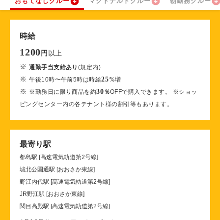
おもてなしクルー
マクドナルドクルー
朝勤務クルー
時給
1200
以上
円
※
通勤手当支給あり
(規定内)
※
25
午後10時〜午前5時は時給
%
増
※
30
※勤務日に限り商品を約
％
OFFで購入できます。 ※ショッ
ピングセンター内の各テナント様の割引等もあります。
最寄り駅
都島駅 [高速電気軌道第2号線]
城北公園通駅 [おおさか東線]
野江内代駅 [高速電気軌道第2号線]
JR野江駅 [おおさか東線]
関目高殿駅 [高速電気軌道第2号線]