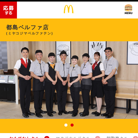
都島ベルファ店
(ミヤコジマベルファテン)