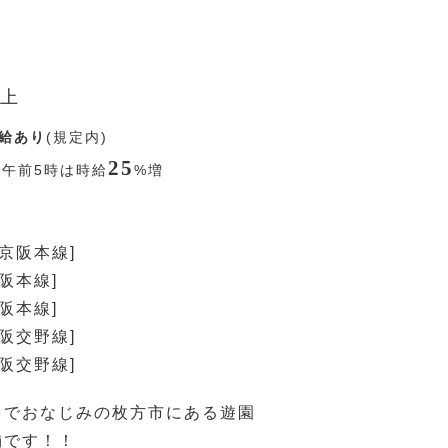
上
給あり
(規定内)
25
〜午前5時は時給
%
増
[京阪本線]
阪本線]
阪本線]
京阪交野線]
京阪交野線]
」でおなじみの枚方市にある遊園
舗です！！