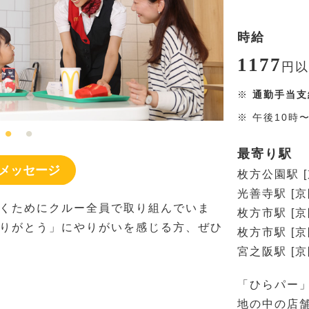
時給
1177
円
以
※
通勤手当支
※
午後10時
最寄り駅
メッセージ
枚方公園駅 
光善寺駅 [京
くためにクルー全員で取り組んでいま
枚方市駅 [京
りがとう」にやりがいを感じる方、ぜひ
枚方市駅 [
宮之阪駅 [
「ひらパー
地の中の店