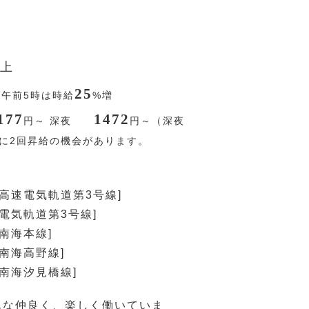
上
25
〜午前5時は時給
%
増
177
1472
円
～ 深夜
円
～（深夜
年に2回昇給の機会があります。
[高速電気軌道第3号線]
速電気軌道第3号線]
[南海本線]
[南海高野線]
[南海汐見橋線]
んな仲良く、楽しく働いていま