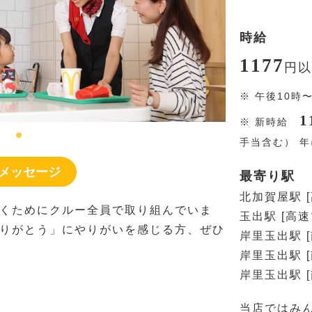
時給
1177
円
以
※
午後10時
1
※
新時給
手当含む） 
メッセージ
最寄り駅
北加賀屋駅 
くためにクルー全員で取り組んでいま
玉出駅 [高
りがとう」にやりがいを感じる方、ぜひ
岸里玉出駅 
岸里玉出駅 
岸里玉出駅 
当店ではみ