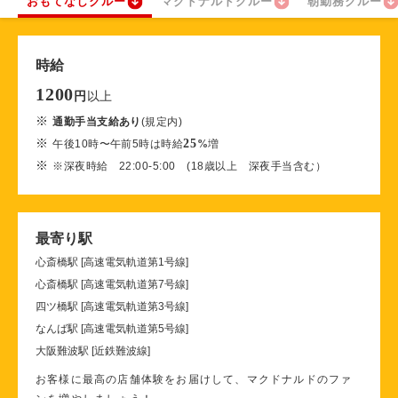
おもてなしクルー
マクドナルドクルー
朝勤務クルー
時給
1200
以上
円
※
通勤手当支給あり
(規定内)
※
25
午後10時〜午前5時は時給
%
増
※
※深夜時給 22:00-5:00 (18歳以上 深夜手当含む）
最寄り駅
心斎橋駅 [高速電気軌道第1号線]
心斎橋駅 [高速電気軌道第7号線]
四ツ橋駅 [高速電気軌道第3号線]
なんば駅 [高速電気軌道第5号線]
大阪難波駅 [近鉄難波線]
お客様に最高の店舗体験をお届けして、マクドナルドのファ