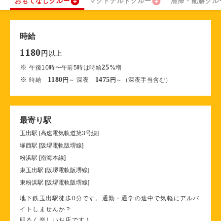
おもてなしクルー
マクドナルドクルー
清掃・配膳クル
時給
1180
以上
円
※
25
午後10時〜午前5時は時給
%
増
※
1180
1475
時給
円
～ 深夜
円
～（深夜手当含む）
最寄り駅
玉出駅 [高速電気軌道第3号線]
塚西駅 [阪堺電軌阪堺線]
粉浜駅 [南海本線]
東玉出駅 [阪堺電軌阪堺線]
東粉浜駅 [阪堺電軌阪堺線]
地下鉄玉出駅徒歩0分です。通勤・通学の途中で気軽にアルバ
イトしませんか？
明るく楽しいお店です！