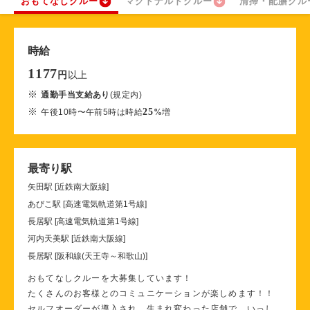
おもてなしクルー
マクドナルドクルー
清掃・配膳クル
時給
1177
以上
円
※
通勤手当支給あり
(規定内)
※
25
午後10時〜午前5時は時給
%
増
最寄り駅
矢田駅 [近鉄南大阪線]
あびこ駅 [高速電気軌道第1号線]
長居駅 [高速電気軌道第1号線]
河内天美駅 [近鉄南大阪線]
長居駅 [阪和線(天王寺～和歌山)]
おもてなしクルーを大募集しています！
たくさんのお客様とのコミュニケーションが楽しめます！！
セルフオーダーが導入され、生まれ変わった店舗で、いっし