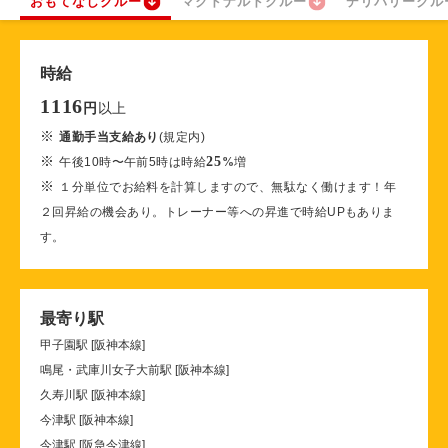
おもてなしクルー
マクドナルドクルー
デリバリークル
時給
1116
以上
円
※
通勤手当支給あり
(規定内)
※
25
午後10時〜午前5時は時給
%
増
※
１分単位でお給料を計算しますので、無駄なく働けます！年
２回昇給の機会あり。トレーナー等への昇進で時給UPもありま
す。
最寄り駅
甲子園駅 [阪神本線]
鳴尾・武庫川女子大前駅 [阪神本線]
久寿川駅 [阪神本線]
今津駅 [阪神本線]
今津駅 [阪急今津線]