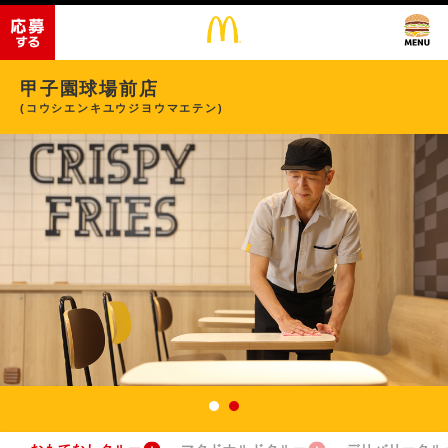
甲子園球場前店
(コウシエンキユウジヨウマエテン)