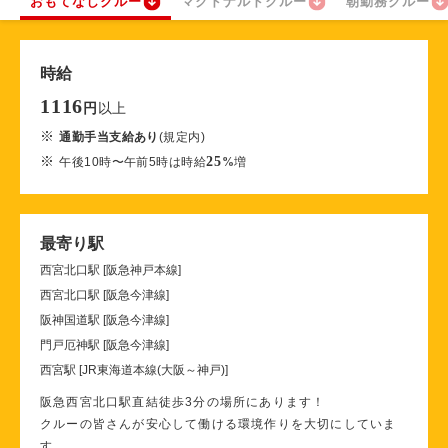
おもてなしクルー
マクドナルドクルー
朝勤務クルー
時給
1116
以上
円
※
通勤手当支給あり
(規定内)
※
25
午後10時〜午前5時は時給
%
増
最寄り駅
西宮北口駅 [阪急神戸本線]
西宮北口駅 [阪急今津線]
阪神国道駅 [阪急今津線]
門戸厄神駅 [阪急今津線]
西宮駅 [JR東海道本線(大阪～神戸)]
阪急西宮北口駅直結徒歩3分の場所にあります！
クルーの皆さんが安心して働ける環境作りを大切にしていま
す。