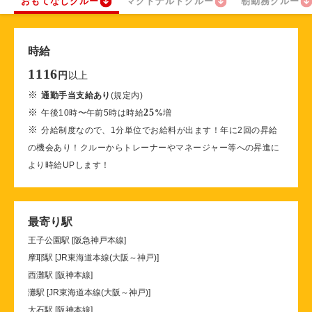
おもてなしクルー
マクドナルドクルー
朝勤務クルー
時給
1116
以上
円
※
通勤手当支給あり
(規定内)
※
25
午後10時〜午前5時は時給
%
増
※
分給制度なので、1分単位でお給料が出ます！年に2回の昇給
の機会あり！クルーからトレーナーやマネージャー等への昇進に
より時給UPします！
最寄り駅
王子公園駅 [阪急神戸本線]
摩耶駅 [JR東海道本線(大阪～神戸)]
西灘駅 [阪神本線]
灘駅 [JR東海道本線(大阪～神戸)]
大石駅 [阪神本線]