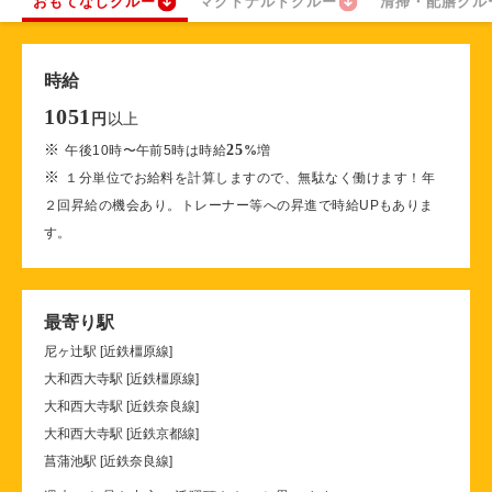
おもてなしクルー
マクドナルドクルー
清掃・配膳クル
時給
1051
以上
円
※
25
午後10時〜午前5時は時給
%
増
※
１分単位でお給料を計算しますので、無駄なく働けます！年
２回昇給の機会あり。トレーナー等への昇進で時給UPもありま
す。
最寄り駅
尼ヶ辻駅 [近鉄橿原線]
大和西大寺駅 [近鉄橿原線]
大和西大寺駅 [近鉄奈良線]
大和西大寺駅 [近鉄京都線]
菖蒲池駅 [近鉄奈良線]