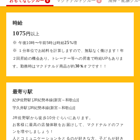
おもてなしクルー
マクドナルドクルー
清掃・配膳クル
時給
1075
以上
円
※
25
午後10時〜午前5時は時給
%
増
※
１分単位でお給料を計算しますので、無駄なく働けます！年
２回昇給の機会あり。トレーナー等への昇進で時給UPもありま
30
す。勤務時はマクドナルド商品が約
％
オフです！！
最寄り駅
紀伊佐野駅 [JR紀勢本線(新宮～和歌山)]
宇久井駅 [JR紀勢本線(新宮～和歌山)]
JR佐野駅から徒歩10分ぐらいにあります。
お客様に最高の店舗体験をお届けして、マクドナルドのファ
ンを増やしましょう！
人とコミュニケーションをとるのが好きな方、子どもが好き