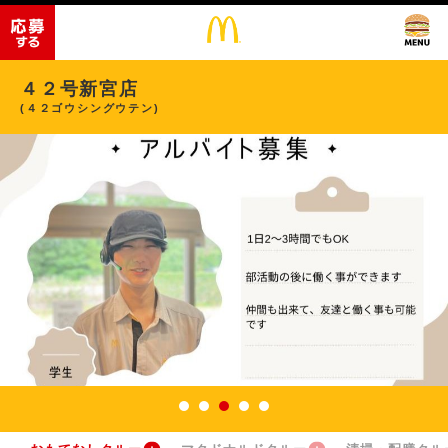
４２号新宮店
(４２ゴウシングウテン)