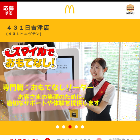
４３１日吉津店
(４３１ヒエヅテン)