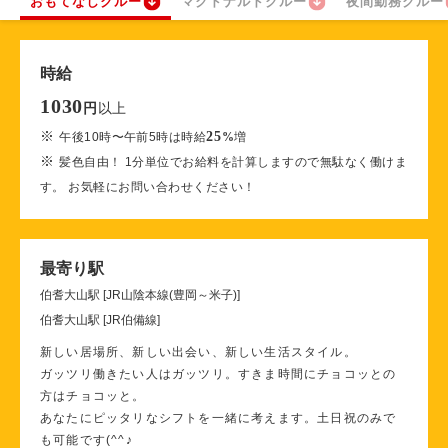
おもてなしクルー
マクドナルドクルー
夜間勤務クルー
時給
1030
以上
円
※
25
午後10時〜午前5時は時給
%
増
※
髪色自由！ 1分単位でお給料を計算しますので無駄なく働けま
す。 お気軽にお問い合わせください！
最寄り駅
伯耆大山駅 [JR山陰本線(豊岡～米子)]
伯耆大山駅 [JR伯備線]
新しい居場所、新しい出会い、新しい生活スタイル。
ガッツリ働きたい人はガッツリ。すきま時間にチョコッとの
方はチョコッと。
あなたにピッタリなシフトを一緒に考えます。土日祝のみで
も可能です(^^♪