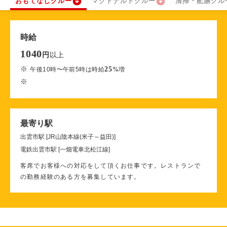
おもてなしクルー
マクドナルドクルー
清掃・配膳クル
時給
1040
以上
円
※
25
午後10時〜午前5時は時給
%
増
※
最寄り駅
出雲市駅 [JR山陰本線(米子～益田)]
電鉄出雲市駅 [一畑電車北松江線]
客席でお客様への対応をして頂くお仕事です。レストランで
の勤務経験のある方を募集しています。