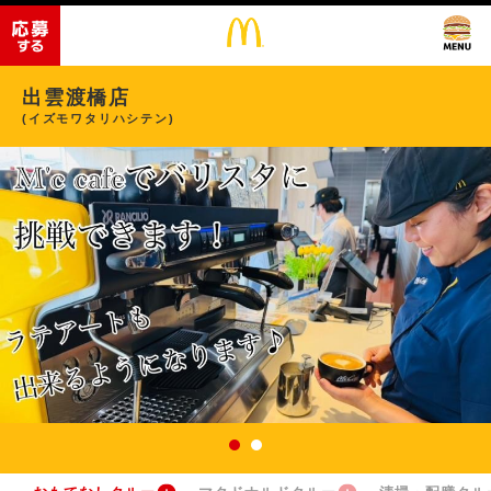
出雲渡橋店
(イズモワタリハシテン)